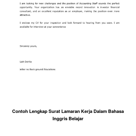
Contoh Lengkap Surat Lamaran Kerja Dalam Bahasa
Inggris Belajar