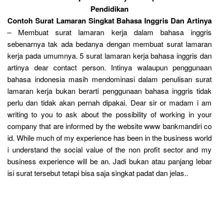
Pendidikan
Contoh Surat Lamaran Singkat Bahasa Inggris Dan Artinya
– Membuat surat lamaran kerja dalam bahasa inggris
sebenarnya tak ada bedanya dengan membuat surat lamaran
kerja pada umumnya. 5 surat lamaran kerja bahasa inggris dan
artinya dear contact person. Intinya walaupun penggunaan
bahasa indonesia masih mendominasi dalam penulisan surat
lamaran kerja bukan berarti penggunaan bahasa inggris tidak
perlu dan tidak akan pernah dipakai. Dear sir or madam i am
writing to you to ask about the possibility of working in your
company that are informed by the website www bankmandiri co
id. While much of my experience has been in the business world
i understand the social value of the non profit sector and my
business experience will be an. Jadi bukan atau panjang lebar
isi surat tersebut tetapi bisa saja singkat padat dan jelas..