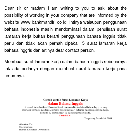
Dear sir or madam i am writing to you to ask about the
possibility of working in your company that are informed by the
website www bankmandiri co id. Intinya walaupun penggunaan
bahasa indonesia masih mendominasi dalam penulisan surat
lamaran kerja bukan berarti penggunaan bahasa inggris tidak
perlu dan tidak akan pernah dipakai. 5 surat lamaran kerja
bahasa inggris dan artinya dear contact person.
Membuat surat lamaran kerja dalam bahasa inggris sebenarnya
tak ada bedanya dengan membuat surat lamaran kerja pada
umumnya.