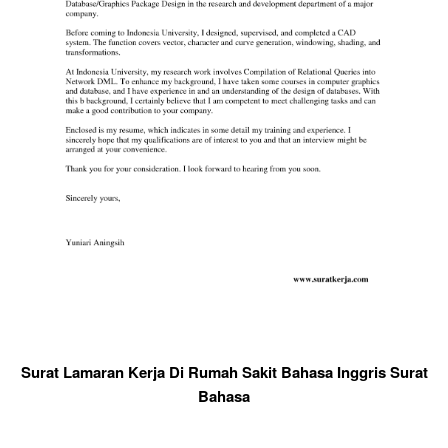
Surat Lamaran Kerja Di Rumah Sakit Bahasa Inggris Surat
Bahasa