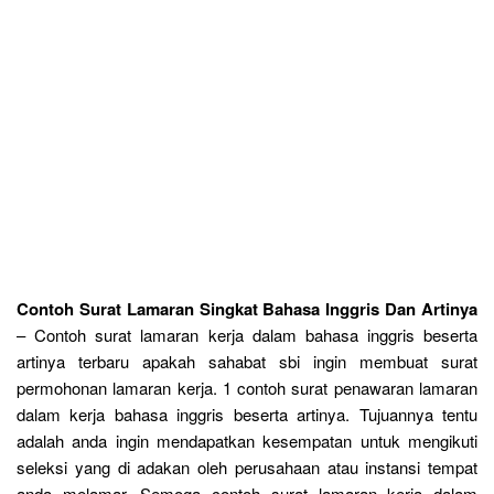
Contoh Surat Lamaran Singkat Bahasa Inggris Dan Artinya
– Contoh surat lamaran kerja dalam bahasa inggris beserta
artinya terbaru apakah sahabat sbi ingin membuat surat
permohonan lamaran kerja. 1 contoh surat penawaran lamaran
dalam kerja bahasa inggris beserta artinya. Tujuannya tentu
adalah anda ingin mendapatkan kesempatan untuk mengikuti
seleksi yang di adakan oleh perusahaan atau instansi tempat
anda melamar. Semoga contoh surat lamaran kerja dalam