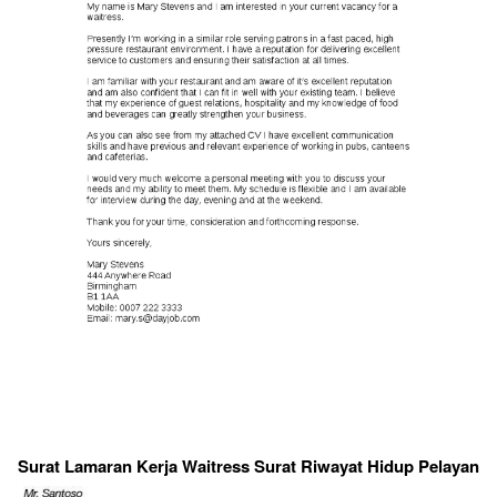
Surat Lamaran Kerja Waitress Surat Riwayat Hidup Pelayan