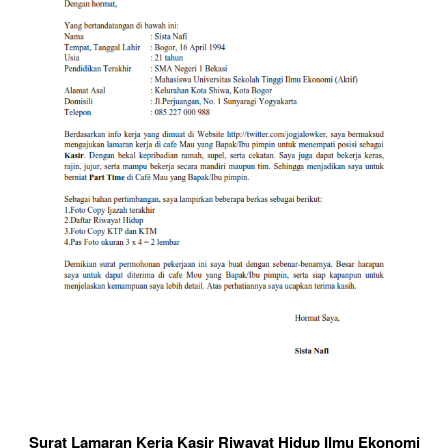
Surat Lamaran Kerja Kasir Riwayat Hidup Ilmu Ekonomi