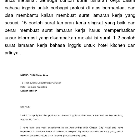
bahasa inggris untuk berbagai profesi di atas bermanfaat dan
bisa membantu kalian membuat surat lamaran kerja yang
sesuai. 15 contoh surat lamaran kerja singkat yang baik dan
benar membuat surat lamaran kerja harus memperhatikan
unsur informasi yang disampaikan melalui isi surat. 1 2 contoh
surat lamaran kerja bahasa inggris untuk hotel kitchen dan
artinya..