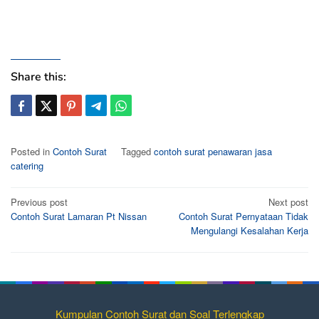
Share this:
Posted in
Contoh Surat
Tagged
contoh surat penawaran jasa
catering
Post
Previous post
Next post
Contoh Surat Lamaran Pt Nissan
Contoh Surat Pernyataan Tidak
navigation
Mengulangi Kesalahan Kerja
Kumpulan Contoh Surat dan Soal Terlengkap