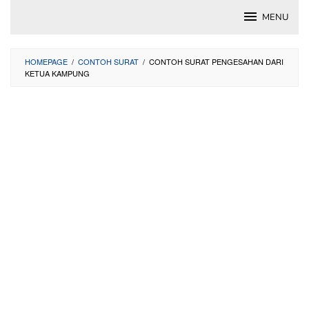
Skip
MENU
to
content
HOMEPAGE
/
CONTOH SURAT
/
CONTOH SURAT PENGESAHAN DARI
KETUA KAMPUNG