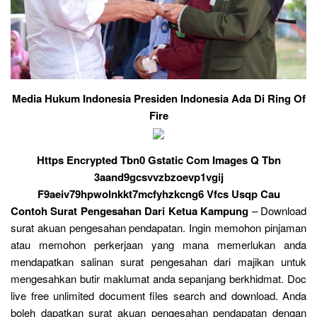
Media Hukum Indonesia Presiden Indonesia Ada Di Ring Of
Fire
Https Encrypted Tbn0 Gstatic Com Images Q Tbn
3aand9gcsvvzbzoevp1vgij
F9aeiv79hpwolnkkt7mcfyhzkcng6 Vfcs Usqp Cau
Contoh Surat Pengesahan Dari Ketua Kampung
– Download
surat akuan pengesahan pendapatan. Ingin memohon pinjaman
atau memohon perkerjaan yang mana memerlukan anda
mendapatkan salinan surat pengesahan dari majikan untuk
mengesahkan butir maklumat anda sepanjang berkhidmat. Doc
live free unlimited document files search and download. Anda
boleh dapatkan surat akuan pengesahan pendapatan dengan