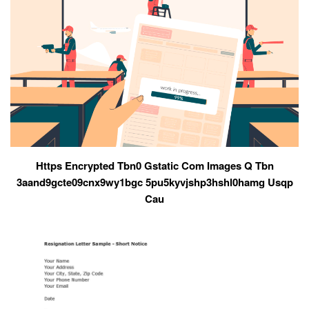
Https Encrypted Tbn0 Gstatic Com Images Q Tbn
3aand9gcte09cnx9wy1bgc 5pu5kyvjshp3hshl0hamg Usqp
Cau