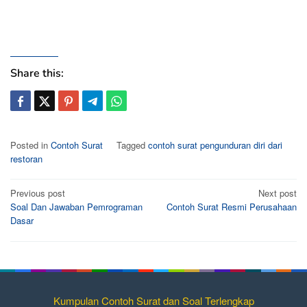
Share this:
Posted in
Contoh Surat
Tagged
contoh surat pengunduran diri dari
restoran
Post
Previous post
Next post
Soal Dan Jawaban Pemrograman
Contoh Surat Resmi Perusahaan
navigation
Dasar
Kumpulan Contoh Surat dan Soal Terlengkap