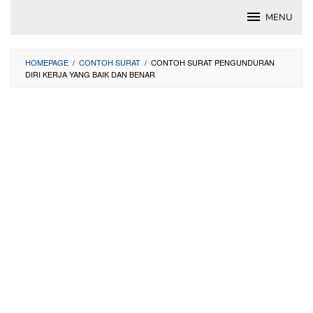
Skip
MENU
to
content
HOMEPAGE
/
CONTOH SURAT
/
CONTOH SURAT PENGUNDURAN
DIRI KERJA YANG BAIK DAN BENAR