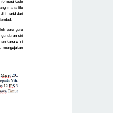
informasi kode
yang mana file
iri murid dari
tombol.
oleh para guru
ngunduran diri
mun karena ini
tu mengajukan