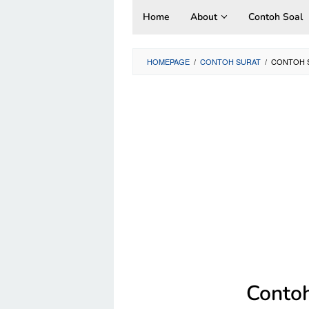
Skip
Home
About
Contoh Soal
to
content
HOMEPAGE
/
CONTOH SURAT
/
CONTOH S
Contoh