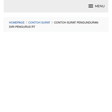
Skip
MENU
to
content
HOMEPAGE
/
CONTOH SURAT
/
CONTOH SURAT PENGUNDURAN
DIRI PENGURUS RT