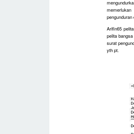
mengundurka
memerlukan 
pengunduran d
Arifin65 pel
pelita bangsa
surat pengund
yth pt.