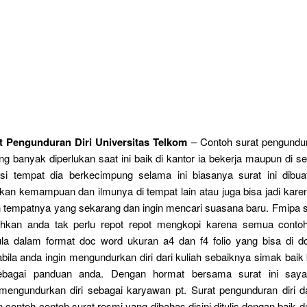
t Pengunduran Diri Universitas Telkom
– Contoh surat pengundur
ang banyak diperlukan saat ini baik di kantor ia bekerja maupun di s
asi tempat dia berkecimpung selama ini biasanya surat ini dibua
n kemampuan dan ilmunya di tempat lain atau juga bisa jadi karen
 tempatnya yang sekarang dan ingin mencari suasana baru. Fmipa 
hkan anda tak perlu repot repot mengkopi karena semua contoh
ula dalam format doc word ukuran a4 dan f4 folio yang bisa di d
abila anda ingin mengundurkan diri dari kuliah sebaiknya simak baik 
ebagai panduan anda. Dengan hormat bersama surat ini say
engundurkan diri sebagai karyawan pt. Surat pengunduran diri dar
 contoh contoh surat resmi yang dibahas disini ditulis dengan baik d