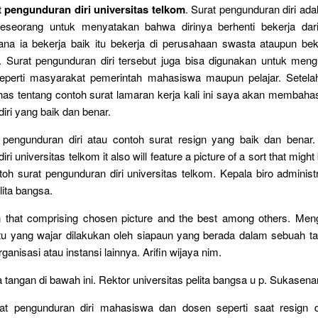
 pengunduran diri universitas telkom
. Surat pengunduran diri ada
seseorang untuk menyatakan bahwa dirinya berhenti bekerja dar
ana ia bekerja baik itu bekerja di perusahaan swasta ataupun bek
. Surat pengunduran diri tersebut juga bisa digunakan untuk meng
seperti masyarakat pemerintah mahasiswa maupun pelajar. Setel
s tentang contoh surat lamaran kerja kali ini saya akan membahas
iri yang baik dan benar.
 pengunduran diri atau contoh surat resign yang baik dan benar.
ri universitas telkom it also will feature a picture of a sort that might
ntoh surat pengunduran diri universitas telkom. Kepala biro adminis
lita bangsa.
on that comprising chosen picture and the best among others. Meng
tu yang wajar dilakukan oleh siapaun yang berada dalam sebuah t
anisasi atau instansi lainnya. Arifin wijaya nim.
tangan di bawah ini. Rektor universitas pelita bangsa u p. Sukasenang
at pengunduran diri mahasiswa dan dosen seperti saat resign d