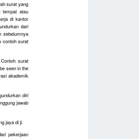
lah surat yang
i tempat atau
erja di kantor
undurkan dari
ah sebelumnya
 contoh surat
 Contoh surat
 be seen in the
trasi akademik
undurkan diri
anggung jawab
 jaya di jl.
ari pekerjaan