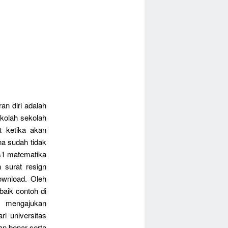
an diri adalah
ekolah sekolah
t ketika akan
a sudah tidak
s1 matematika
 surat resign
ownload. Oleh
baik contoh di
a mengajukan
i universitas
an benar serta