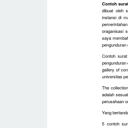
Contoh surat
dibuat oleh 
instansi di m
pemerintahan
oraganisasi 
saya membaha
pengunduran d
Contoh surat
pengunduran di
gallery of co
universitas pe
The collecti
adalah sesua
perusahaan org
Yang bertanda 
5 contoh sur