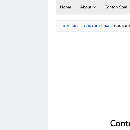
Skip
Home
About
Contoh Soal
to
content
HOMEPAGE
/
CONTOH SURAT
/
CONTOH S
Cont