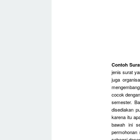
Contoh Sura
jenis surat y
juga organis
mengembangka
cocok dengan
semester. Ba
disediakan p
karena itu ap
bawah ini s
permohonan m
sebagai dosen