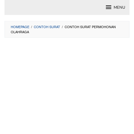
Skip
MENU
to
content
HOMEPAGE
/
CONTOH SURAT
/
CONTOH SURAT PERMOHONAN
OLAHRAGA