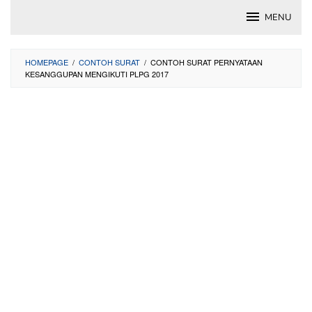
Skip
MENU
to
content
HOMEPAGE
/
CONTOH SURAT
/
CONTOH SURAT PERNYATAAN
KESANGGUPAN MENGIKUTI PLPG 2017