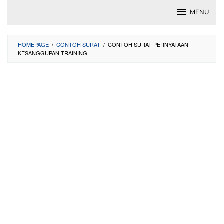
Skip
MENU
to
content
HOMEPAGE
/
CONTOH SURAT
/
CONTOH SURAT PERNYATAAN
KESANGGUPAN TRAINING