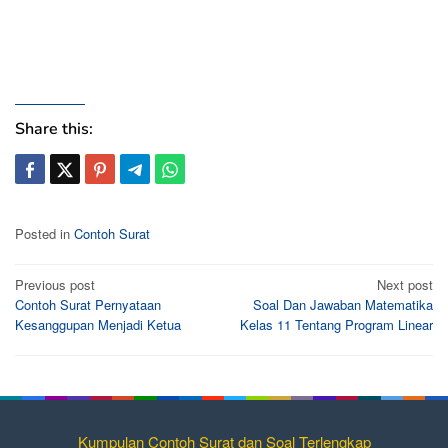
Share this:
Posted in
Contoh Surat
Post
Previous post
Next post
Contoh Surat Pernyataan
Soal Dan Jawaban Matematika
navigation
Kesanggupan Menjadi Ketua
Kelas 11 Tentang Program Linear
Kumpulan Contoh Surat dan Soal Terlengkap