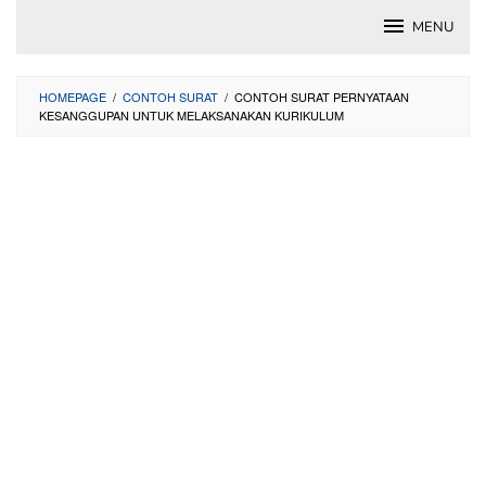
Skip
MENU
to
content
HOMEPAGE
/
CONTOH SURAT
/
CONTOH SURAT PERNYATAAN
KESANGGUPAN UNTUK MELAKSANAKAN KURIKULUM