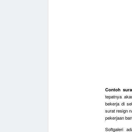
Contoh sur
tepatnya aka
bekerja di se
surat resign 
pekerjaan bar
Softgaleri a