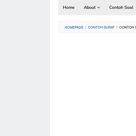
Skip
Home
About
Contoh Soal
to
content
HOMEPAGE
/
CONTOH SURAT
/
CONTOH 