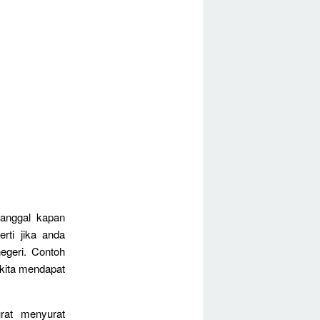
tanggal kapan
rti jika anda
negeri. Contoh
 kita mendapat
urat menyurat