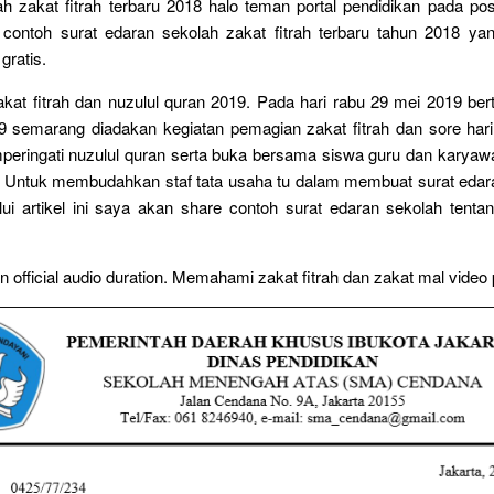
h zakat fitrah terbaru 2018 halo teman portal pendidikan pada pos
 contoh surat edaran sekolah zakat fitrah terbaru tahun 2018 ya
gratis.
at fitrah dan nuzulul quran 2019. Pada hari rabu 29 mei 2019 ber
9 semarang diadakan kegiatan pemagian zakat fitrah dan sore hari
peringati nuzulul quran serta buka bersama siswa guru dan karyaw
 Untuk membudahkan staf tata usaha tu dalam membuat surat edaran
ui artikel ini saya akan share contoh surat edaran sekolah tentan
an official audio duration. Memahami zakat fitrah dan zakat mal video