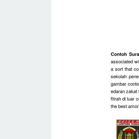
Contoh Sura
associated wit
a sort that c
sekolah penel
gambar contoh
edaran zakat f
fitrah di luar
the best among