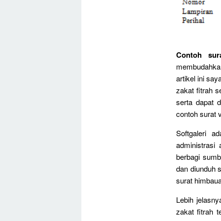
Contoh sura
membudahkan 
artikel ini sa
zakat fitrah 
serta dapat 
contoh surat v
Softgaleri a
administrasi 
berbagi sumb
dan diunduh 
surat himbauan
Lebih jelasn
zakat fitrah