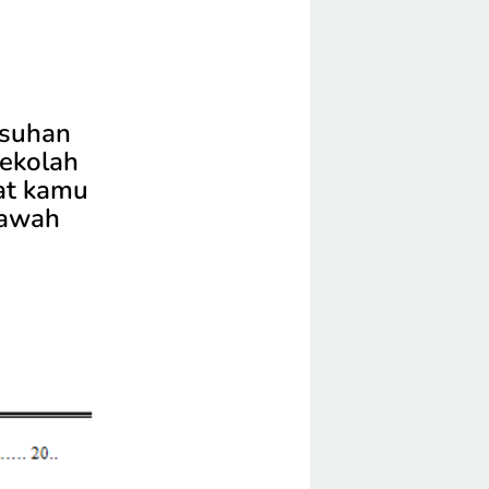
asuhan
sekolah
at kamu
bawah