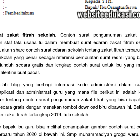
t zakat fitrah sekolah
. Contoh surat pengumuman zakat f
staf tata usaha tu dalam membuat surat edaran zakat fitrah se
ya akan share contoh surat edaran sekolah tentang zakat fitrah terbar
sekolah yang benar sebagai referensi pembuatan surat resmi yang 
diunduh secara gratis dan lengkap contoh surat untuk ibu yang m
alentine buat pacar.
dalah blog yang berbagi informasi kode administrasi dalam s
aplikasi dan administrasi guru yang mana file berikut ini adalah
er tentang contoh surat pengumuman zakat fitrah yang bisa bapa
secara gratis dengan menekan tombol download biru dibawah ini. Be
 zakat fitrah terlengkap 2019. Ix b sekolah.
ya bapak ibu guru bisa melihat penampakan gambar contoh surat e
 terbaru tahun 2020 di bawah ini. Smp muhammadiyah grogol weru.