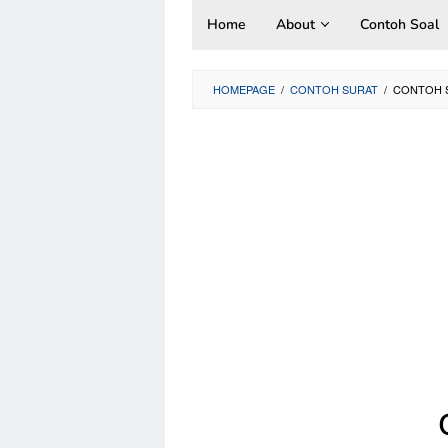
Skip
Home
About
Contoh Soal
to
content
HOMEPAGE
/
CONTOH SURAT
/
CONTOH S