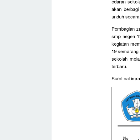
edaran sekola
akan berbagi
unduh secara 
Pembagian zak
smp negeri 1
kegiatan mem
19 semarang.
sekolah melal
terbaru.
Surat aal imr