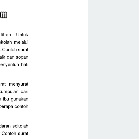
itrah. Untuk
kolah melalui
u. Contoh surat
baik dan sopan
enyentuh hati
urat menyurat
 kumpulan dari
k ibu gunakan
berapa contoh
daran sekolah
 Contoh surat