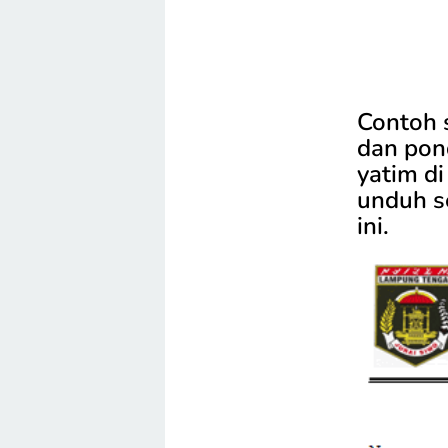
Contoh s
dan pond
yatim d
unduh se
ini.