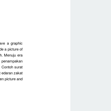
ave a graphic
de a picture of
ah. Menuju era
hat penampakan
. Contoh surat
at edaran zakat
sen picture and