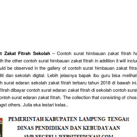
t Zakat Fitrah Sekolah
– Contoh surat himbauan zakat fitrah h
h the other contoh surat himbauan zakat fitrah in addition it will inclu
ould be observed in the gallery of contoh surat himbauan zakat fitr
iti dan sekolah digital. Lebih jelasnya bapak ibu guru bisa meli
 surat edaran sekolah zakat fitrah terbaru tahun 2018 di bawah ini
itrah dibayar contoh surat edaran zakat fitrah di sekolah contoh sur
 contoh surat edaran zakat fitrah. The collection that consisting of cho
st others. Julia eka lestari kelas..