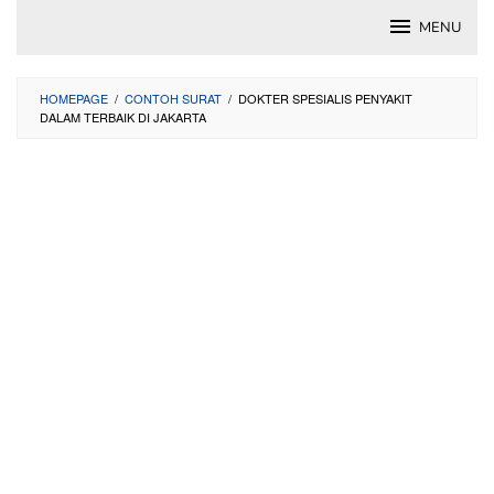
Skip
MENU
to
content
HOMEPAGE
/
CONTOH SURAT
/
DOKTER SPESIALIS PENYAKIT
DALAM TERBAIK DI JAKARTA