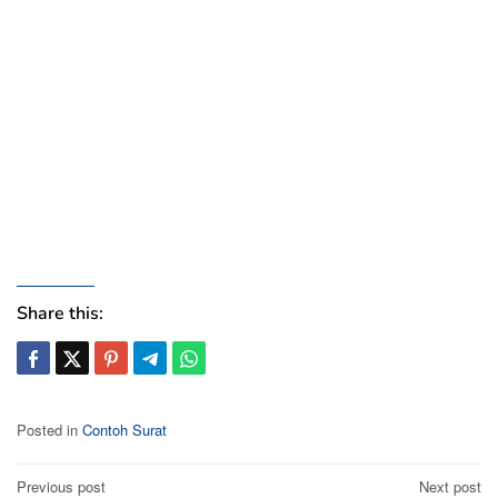
Share this:
Posted in
Contoh Surat
Post
Previous post
Next post