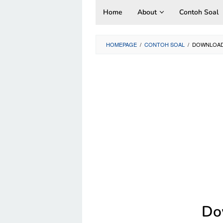
Skip
Home
About
Contoh Soal
to
content
HOMEPAGE
/
CONTOH SOAL
/
DOWNLOAD 
Do