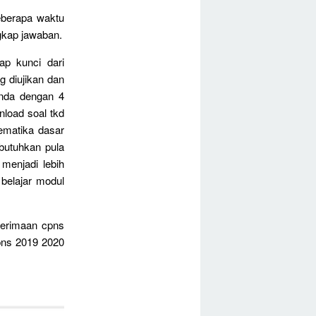
eberapa waktu
ngkap jawaban.
p kunci dari
g diujikan dan
anda dengan 4
nload soal tkd
ematika dasar
ibutuhkan pula
menjadi lebih
 belajar modul
nerimaan cpns
pns 2019 2020