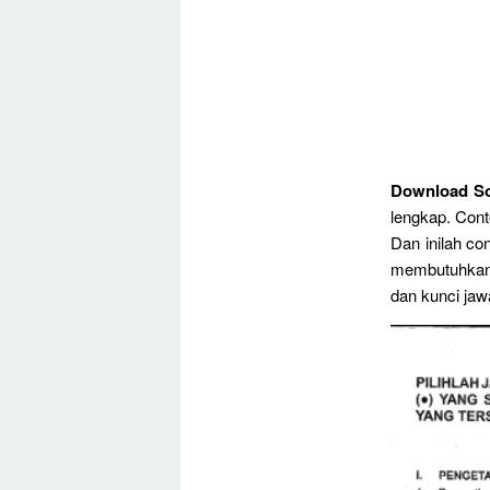
Download So
lengkap. Conto
Dan inilah co
membutuhkan 
dan kunci jaw