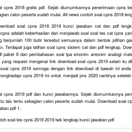
l cpns 2018 gratis pdf. Sejak diumumkannya penerimaan cpns b
bagian calon peserta sudah mulai. All news contoh soal cpns 2018 le
ownload soal cpns 2018 2019 kunci jawaban cat dan pdf lengka
 cpns adalah keberhasilan dari menjawab soal soal tes cat cpns yan
ng berjumlah 100 butir tersebut semuanya dalam bentuk pilihan g
an. Terdapat juga latihan soal cpns sistem cat dan pdf lengkap. Dow
f paket 8 dan pembahasan soal tpa sinonim antonim analogi mat
 yang request mengenai link download soal cpns 2019 selain itu d
oal cpns 2019 semoga dengan link download di bawah ini anda 
menghadapi cpns 2019 ini untuk menjadi pns 2020 nantinya setelah
l cpns 2019 pdf dan kunci jawabannya. Sejak diumumkannya pe
tu lalu tentu sebagian calon peserta sudah mulai. Download soal c
aban pdf 1.
ntoh soal tes cpns 2018 2019 twk lengkap kunci jawaban pdf.