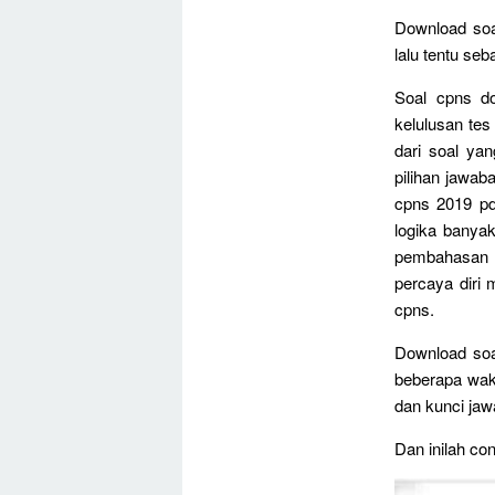
Download soa
lalu tentu se
Soal cpns d
kelulusan tes
dari soal ya
pilihan jawab
cpns 2019 pd
logika banyak
pembahasan s
percaya diri 
cpns.
Download soa
beberapa wak
dan kunci jaw
Dan inilah co