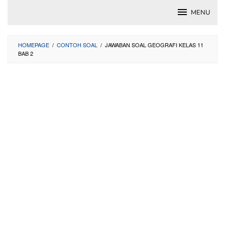
Skip
MENU
to
content
HOMEPAGE
/
CONTOH SOAL
/
JAWABAN SOAL GEOGRAFI KELAS 11
BAB 2