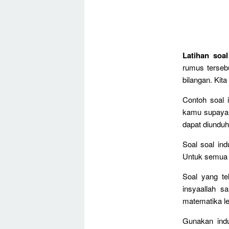
Latihan soa
rumus terseb
bilangan. Kit
Contoh soal 
kamu supaya 
dapat diunduh 
Soal soal in
Untuk semua b
Soal yang te
insyaallah s
matematika le
Gunakan ind