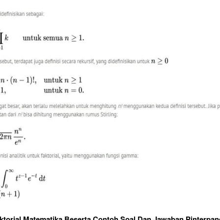
ktorial Matematika Beserta Contoh Soal Dan Jawaban Pinterpan