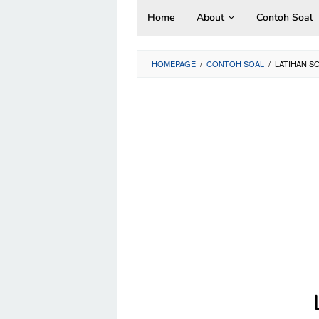
Skip
Home
About
Contoh Soal
to
content
HOMEPAGE
/
CONTOH SOAL
/
LATIHAN S