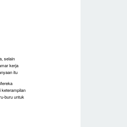
, selain
amar kerja
anyaan itu
 Mereka
 keterampilan
ru-buru untuk