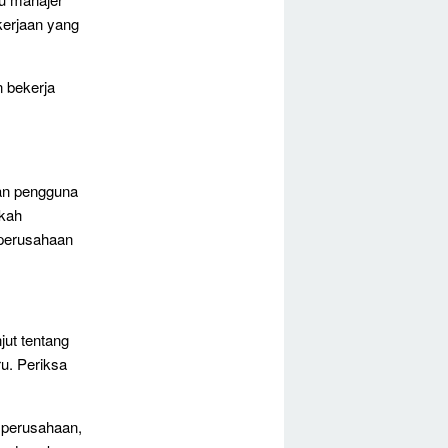
kerjaan yang
 bekerja
an pengguna
akah
 perusahaan
jut tentang
ru. Periksa
 perusahaan,