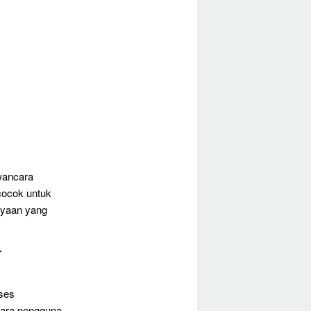
wancara
cocok untuk
anyaan yang
r
ses
ara pengguna