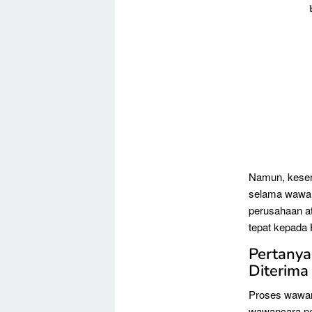
Namun, kesem
selama wawan
perusahaan at
tepat kepada
Pertanya
Diterima
Proses wawan
wawancara pe