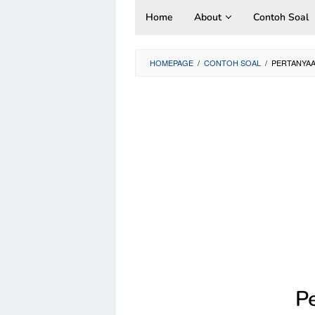
Skip
Home
About
Contoh Soal
to
content
HOMEPAGE
/
CONTOH SOAL
/
PERTANYAA
P