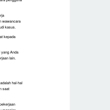
rja
an wawancara
di kasus.
at kepada
i yang Anda
jaan lain.
 adalah hal-hal
n saat
 pekerjaan
au manajer