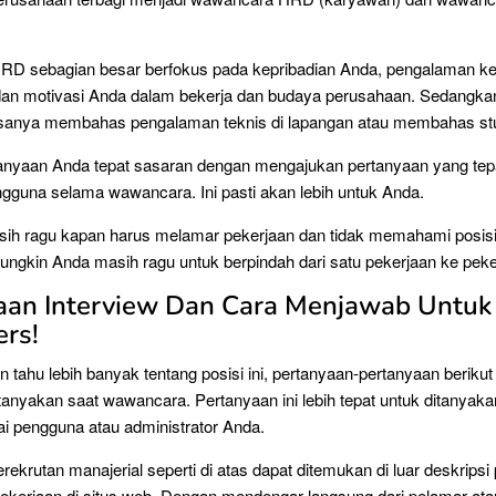
D sebagian besar berfokus pada kepribadian Anda, pengalaman ke
an motivasi Anda dalam bekerja dan budaya perusahaan. Sedangk
sanya membahas pengalaman teknis di lapangan atau membahas stu
tanyaan Anda tepat sasaran dengan mengajukan pertanyaan yang tep
guna selama wawancara. Ini pasti akan lebih untuk Anda.
sih ragu kapan harus melamar pekerjaan dan tidak memahami posis
ungkin Anda masih ragu untuk berpindah dari satu pekerjaan ke peker
aan Interview Dan Cara Menjawab Untuk
ers!
n tahu lebih banyak tentang posisi ini, pertanyaan-pertanyaan berikut
tanyakan saat wawancara. Pertanyaan ini lebih tepat untuk ditanyaka
 pengguna atau administrator Anda.
rekrutan manajerial seperti di atas dapat ditemukan di luar deskripsi
pekerjaan di situs web. Dengan mendengar langsung dari pelamar at