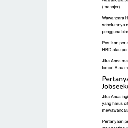
(manajer).
Wawancara HR
sebelumnya d
pengguna bia
Pastikan per
HRD atau peng
Jika Anda ma
lamar. Atau m
Pertany
Jobseek
Jika Anda ingi
yang harus di
mewawancarai
Pertanyaan pe
atau posting 