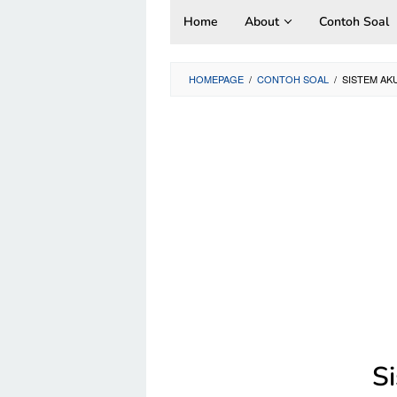
Skip
Home
About
Contoh Soal
to
content
HOMEPAGE
/
CONTOH SOAL
/
SISTEM AK
S