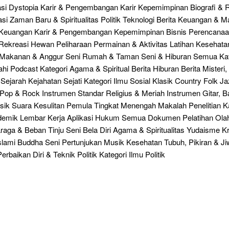
asi Dystopia Karir & Pengembangan Karir Kepemimpinan Biografi & R
si Zaman Baru & Spiritualitas Politik Teknologi Berita Keuangan & 
 Keuangan Karir & Pengembangan Kepemimpinan Bisnis Perencanaan
Rekreasi Hewan Peliharaan Permainan & Aktivitas Latihan Kesehata
Makanan & Anggur Seni Rumah & Taman Seni & Hiburan Semua Kate
hi Podcast Kategori Agama & Spiritual Berita Hiburan Berita Misteri, 
l Sejarah Kejahatan Sejati Kategori Ilmu Sosial Klasik Country Folk J
Pop & Rock Instrumen Standar Religius & Meriah Instrumen Gitar, B
sik Suara Kesulitan Pemula Tingkat Menengah Makalah Penelitian K
emik Lembar Kerja Aplikasi Hukum Semua Dokumen Pelatihan Ola
raga & Beban Tinju Seni Bela Diri Agama & Spiritualitas Yudaisme Kr
slami Buddha Seni Pertunjukan Musik Kesehatan Tubuh, Pikiran & J
rbaikan Diri & Teknik Politik Kategori Ilmu Politik