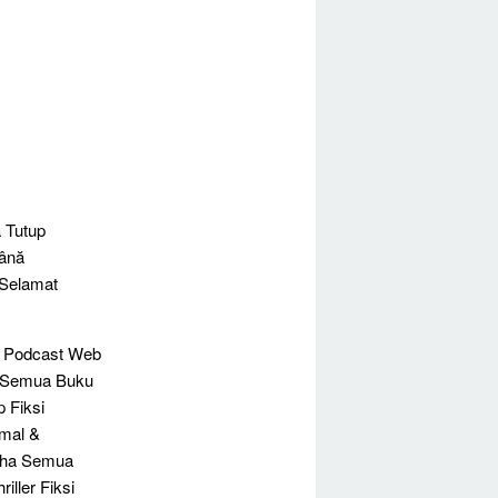
 Tutup
mână
 Selamat
ah Podcast Web
is Semua Buku
 Fiksi
rmal &
saha Semua
iller Fiksi