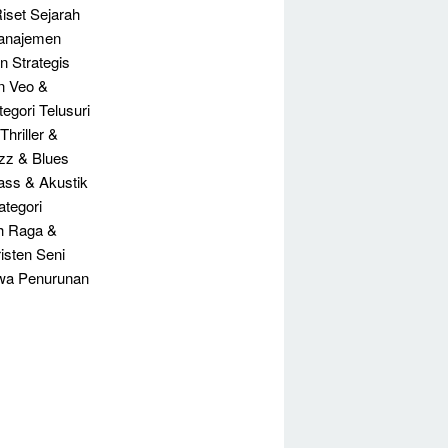
iset Sejarah
Manajemen
 Strategis
n Veo &
gori Telusuri
Thriller &
azz & Blues
ass & Akustik
ategori
h Raga &
isten Seni
iwa Penurunan