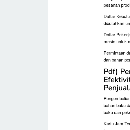
pesanan produ
Daftar Kebut
dibutuhkan un
Daftar Pekerj
mesin untuk m
Permintaan da
dan bahan pen
Pdf) Pe
Efektiv
Penjual
Pengembalian 
bahan baku d
baku dan peke
Kartu Jam Ten