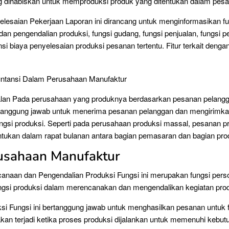
g dihabiskan untuk memproduksi produk yang ditentukan dalam pesa
lesaian Pekerjaan Laporan ini dirancang untuk menginformasikan fu
an pengendalian produksi, fungsi gudang, fungsi penjualan, fungsi p
nsi biaya penyelesaian produksi pesanan tertentu. Fitur terkait denga
alan Pada perusahaan yang produknya berdasarkan pesanan pelangg
rtanggung jawab untuk menerima pesanan pelanggan dan mengirimk
ungsi produksi. Seperti pada perusahaan produksi massal, pesanan p
ntukan dalam rapat bulanan antara bagian pemasaran dan bagian prod
rusahaan Manufaktur
anaan dan Pengendalian Produksi Fungsi ini merupakan fungsi pers
gsi produksi dalam merencanakan dan mengendalikan kegiatan prod
si Fungsi ini bertanggung jawab untuk menghasilkan pesanan untuk f
akan terjadi ketika proses produksi dijalankan untuk memenuhi kebut