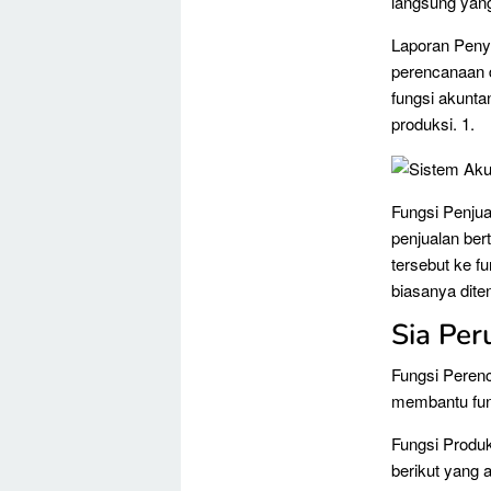
langsung yan
Laporan Penye
perencanaan d
fungsi akunta
produksi. 1.
Fungsi Penju
penjualan be
tersebut ke f
biasanya dite
Sia Pe
Fungsi Perenc
membantu fun
Fungsi Produk
berikut yang 