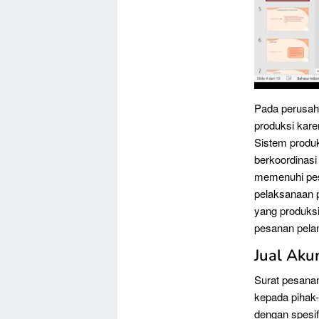
Pada perusaha
produksi kare
Sistem produk
berkoordinasi
memenuhi pesa
pelaksanaan 
yang produks
pesanan pelan
Jual Aku
Surat pesana
kepada pihak-
dengan spesif