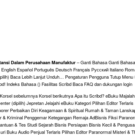
tansi Dalam Perusahaan Manufaktur
– Ganti Bahasa Ganti Bahasa
English Español Português Deutsch Français Русский Italiano Ro
dipilih) Baca Lebih Lanjut Unduh… Pengaturan Pengguna Tutup Menu
ibd! Indeks Bahasa () Fasilitas Scribd Baca FAQ dan dukungan login
 Korsel sebelumnya Korsel berikutnya Apa itu Scribd? eBuku Majal
ter (dipilih) Jepretan Jelajahi eBuku Kategori Pilihan Editor Terlar
porer Perbaikan Diri Keagamaan & Spiritual Rumah & Taman Lanskap
ller & Kriminal Penggemar Ketegangan Remaja AdBisnis Fiksi Parano
antuan & Tes Studi Sejarah Bisnis Persiapan Bisnis Kecil & Pengu
uri Buku Audio Penjual Terlaris Pilihan Editor Paranormal Misteri & Thr