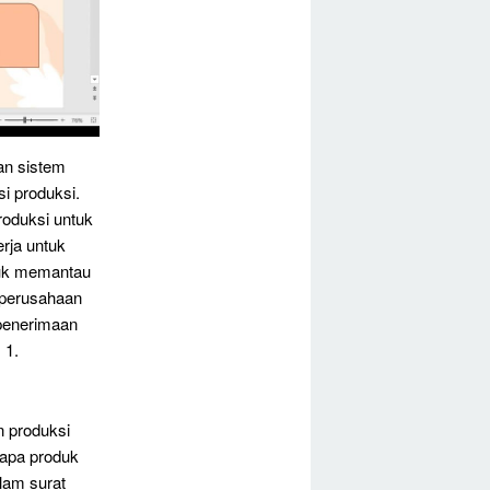
an sistem
i produksi.
roduksi untuk
erja untuk
tuk memantau
 perusahaan
penerimaan
 1.
n produksi
rapa produk
alam surat