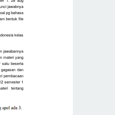
ter 1. 28 aug
unci jawabnya
soal pg bahasa
am bentuk file
ndonesia kelas
an jawabannya
n materi yang
 satu beserta
i gagasan dan
ari pembacaan
 12 semester 1
teri tentang