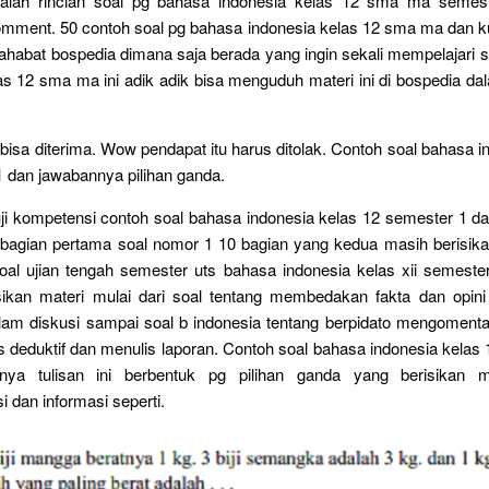
adalah rincian soal pg bahasa indonesia kelas 12 sma ma semes
omment. 50 contoh soal pg bahasa indonesia kelas 12 sma ma dan k
sahabat bospedia dimana saja berada yang ingin sekali mempelajari 
as 12 sma ma ini adik adik bisa menguduh materi ini di bospedia dal
k bisa diterima. Wow pendapat itu harus ditolak. Contoh soal bahasa i
 dan jawabannya pilihan ganda.
uji kompetensi contoh soal bahasa indonesia kelas 12 semester 1 d
a bagian pertama soal nomor 1 10 bagian yang kedua masih berisika
oal ujian tengah semester uts bahasa indonesia kelas xii semester
sikan materi mulai dari soal tentang membedakan fakta dan opin
lam diskusi sampai soal b indonesia tentang berpidato mengoment
ks deduktif dan menulis laporan. Contoh soal bahasa indonesia kelas
nya tulisan ini berbentuk pg pilihan ganda yang berisikan ma
i dan informasi seperti.