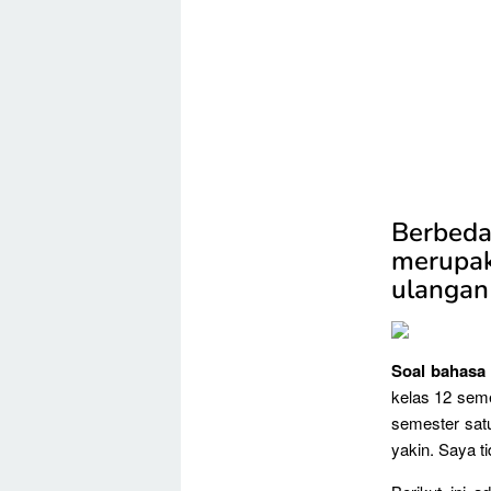
Berbeda
merupak
ulangan
Soal bahasa 
kelas 12 seme
semester sat
yakin. Saya ti