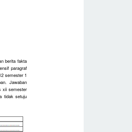
 berita fakta
nsif paragraf
 12 semester 1
ban. Jawaban
 xii semester
 tidak setuju