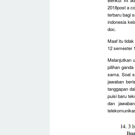
Berikut ini 
2018post a c
terbaru bagi 
indonesia kel
doc.
Maaf itu tida
12 semester 1
Melanjutkan 
pilihan gand
sama. Soal s
jawaban beri
tanggapan da
puisi baru te
dan jawaban
telekomunikas