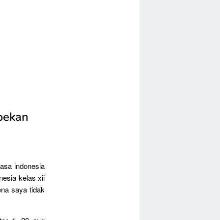
pekan
hasa indonesia
esia kelas xii
na saya tidak