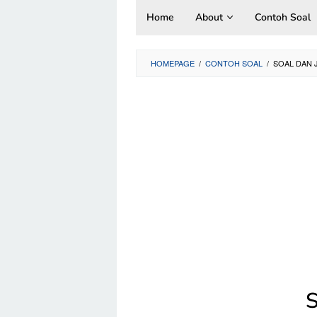
Skip
Home
About
Contoh Soal
to
content
HOMEPAGE
/
CONTOH SOAL
/
SOAL DAN 
S