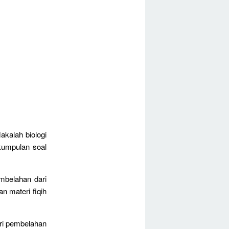
akalah biologi
 kumpulan soal
mbelahan dari
 materi fiqih
ri pembelahan