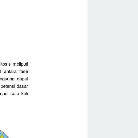
osis meliputi
 antara fase
angsung dapat
mpetensi dasar
adi satu kali