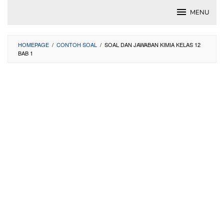
Skip
MENU
to
content
HOMEPAGE
/
CONTOH SOAL
/
SOAL DAN JAWABAN KIMIA KELAS 12
BAB 1