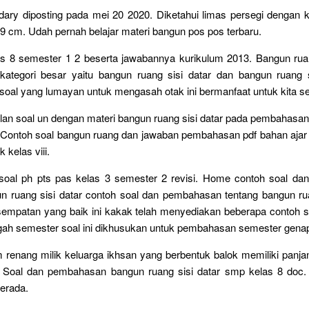
ndary diposting pada mei 20 2020. Diketahui limas persegi dengan ke
 9 cm. Udah pernah belajar materi bangun pos pos terbaru.
as 8 semester 1 2 beserta jawabannya kurikulum 2013. Bangun ruan
kategori besar yaitu bangun ruang sisi datar dan bangun ruang s
oal yang lumayan untuk mengasah otak ini bermanfaat untuk kita s
an soal un dengan materi bangun ruang sisi datar pada pembahasan 
 Contoh soal bangun ruang dan jawaban pembahasan pdf bahan ajar
k kelas viii.
n soal ph pts pas kelas 3 semester 2 revisi. Home contoh soal d
n ruang sisi datar contoh soal dan pembahasan tentang bangun rua
empatan yang baik ini kakak telah menyediakan beberapa contoh soa
ngah semester soal ini dikhusukan untuk pembahasan semester gena
renang milik keluarga ikhsan yang berbentuk balok memiliki panja
Soal dan pembahasan bangun ruang sisi datar smp kelas 8 doc. 
erada.