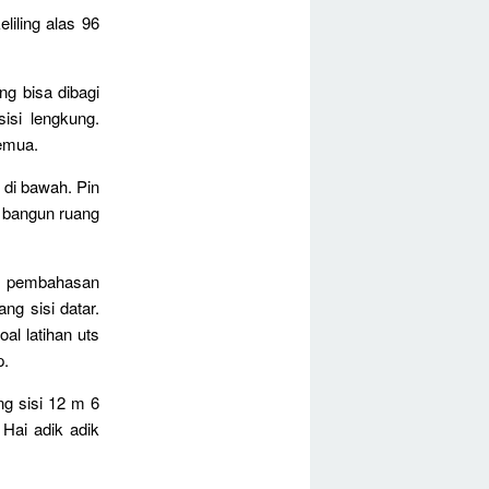
liling alas 96
g bisa dibagi
isi lengkung.
emua.
di bawah. Pin
 bangun ruang
an pembahasan
ng sisi datar.
l latihan uts
p.
ng sisi 12 m 6
Hai adik adik