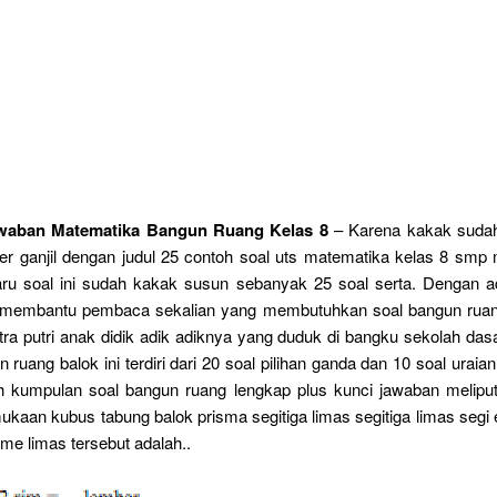
waban Matematika Bangun Ruang Kelas 8
– Karena kakak sudah
er ganjil dengan judul 25 contoh soal uts matematika kelas 8 smp 
aru soal ini sudah kakak susun sebanyak 25 soal serta. Dengan ad
membantu pembaca sekalian yang membutuhkan soal bangun ruan
tra putri anak didik adik adiknya yang duduk di bangku sekolah das
 ruang balok ini terdiri dari 20 soal pilihan ganda dan 10 soal urai
ulah kumpulan soal bangun ruang lengkap plus kunci jawaban melipu
ukaan kubus tabung balok prisma segitiga limas segitiga limas segi
ume limas tersebut adalah..