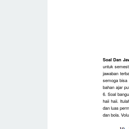
Soal Dan Ja
untuk semest
jawaban terb
semoga bisa 
bahan ajar pu
6. Soal bangun
haii haii. It
dan luas perm
dan bola. Vol