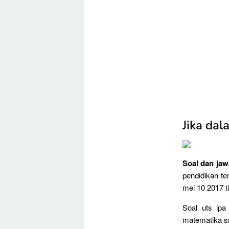
Jika da
Soal dan jaw
pendidikan t
mei 10 2017 t
Soal uts ipa
matematika s