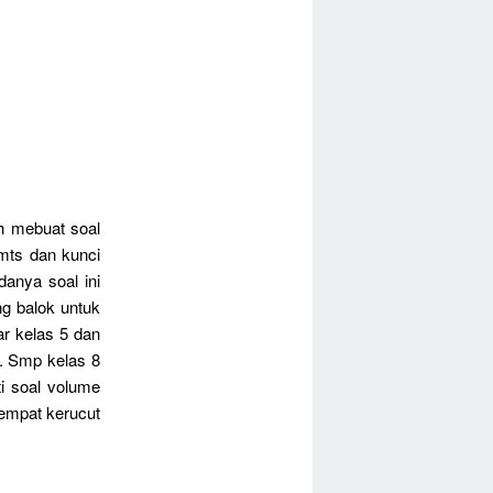
 mebuat soal
mts dan kunci
anya soal ini
g balok untuk
ar kelas 5 dan
an. Smp kelas 8
ti soal volume
 empat kerucut