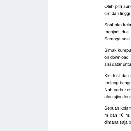
Oleh pitri su
cm dan tinggi
Soal pkn kel
menjadi dua 
Semoga soal s
Simak kumpul
on download.
sisi datar untu
Kisi kisi da
tentang bangu
Nah pada kes
atau ujian te
Sebuah kolam 
m dan 10 m. 
dimana saja b