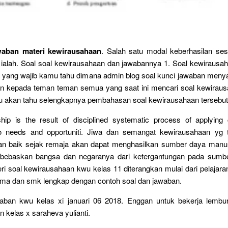
waban materi kewirausahaan
. Salah satu modal keberhasilan se
ialah. Soal soal kewirausahaan dan jawabannya 1. Soal kewirausah
al yang wajib kamu tahu dimana admin blog soal kunci jawaban meny
n kepada teman teman semua yang saat ini mencari soal kewirau
u akan tahu selengkapnya pembahasan soal kewirausahaan tersebut
hip is the result of disciplined systematic process of applying 
to needs and opportuniti. Jiwa dan semangat kewirausahaan yg 
an baik sejak remaja akan dapat menghasilkan sumber daya manusi
baskan bangsa dan negaranya dari ketergantungan pada sumbe
i soal kewirausahaan kwu kelas 11 diterangkan mulai dari pelajar
ma dan smk lengkap dengan contoh soal dan jawaban.
aban kwu kelas xi januari 06 2018. Enggan untuk bekerja lembur.
 kelas x saraheva yulianti.