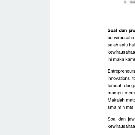
Soal dan ja
berwirausaha 
salah satu h
kewirausahaa
ini maka kam
Entrepreneurs
innovations 
terasah deng
mampu membe
Makalah mater
sma min mts 
Soal dan jaw
kewirausahaan