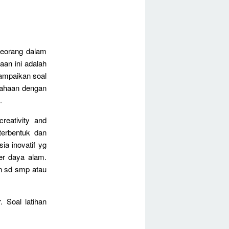
seorang dalam
aan ini adalah
ampaikan soal
sahaan dengan
.
creativity and
terbentuk dan
a inovatif yg
r daya alam.
an sd smp atau
 Soal latihan