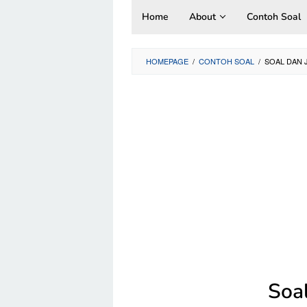
Skip
Home
About
Contoh Soal
to
content
HOMEPAGE
/
CONTOH SOAL
/
SOAL DAN 
Soa