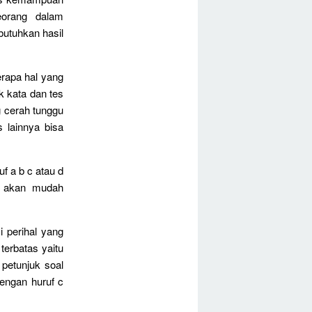
eorang dalam
utuhkan hasil
rapa hal yang
k kata dan tes
 cerah tunggu
s lainnya bisa
uf a b c atau d
k akan mudah
 perihal yang
terbatas yaitu
petunjuk soal
dengan huruf c