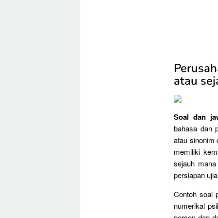
Perusah
atau sej
Soal dan ja
bahasa dan p
atau sinonim
memiliki kem
sejauh mana 
persiapan ujia
Contoh soal p
numerikal ps
person dap d