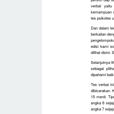
verbal yait
kemampuan ve
tes psikotes 
Dan dalam te
berkaitan den
pengelompoka
edisi kami so
dilihat disini.
Selanjutnya li
sebagai pil
dipahami baik
Tes verbal i
dibicarakan. 
15 menit. Ti
angka 6 sejaj
angka 7 sejaj