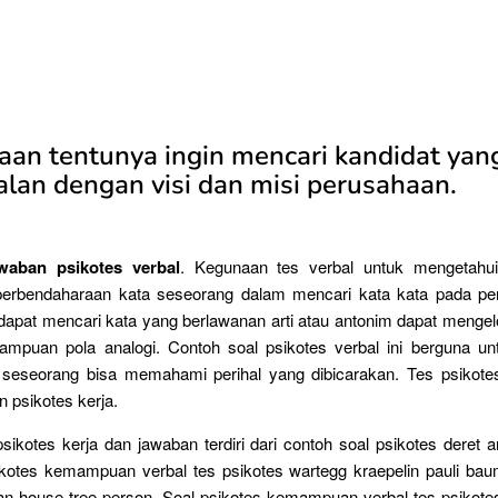
aan tentunya ingin mencari kandidat yan
alan dengan visi dan misi perusahaan.
waban psikotes verbal
. Kegunaan tes verbal untuk mengetah
erbendaharaan kata seseorang dalam mencari kata kata pada p
 dapat mencari kata yang berlawanan arti atau antonim dapat menge
ampuan pola analogi. Contoh soal psikotes verbal ini berguna u
seseorang bisa memahami perihal yang dibicarakan. Tes psikotes
n psikotes kerja.
sikotes kerja dan jawaban terdiri dari contoh soal psikotes deret 
ikotes kemampuan verbal tes psikotes wartegg kraepelin pauli bau
an house tree person. Soal psikotes kemampuan verbal tes psiko