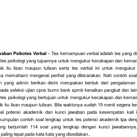
aban Psikotes Verbal
– Tes kemampuan verbal adalah tes yang d
u tes psikologi yang tujuannya untuk mengukur kecakapan dan kem
ik itu lisan maupun tulisan serta tes verbal ini untuk menguku
sa memahami mengenai perihal yang dibicarakan. Nah contoh soal
an yang admin berikan disini merupakan bentuk dari pengalama
 pada seleksi ujian cpns bumn bank spmb kenaikan pangkat dan lain
h tes psikologi yang bertujuan untuk mengukur kecakapan dan kem
k itu lisan maupun tulisan. Bila waktunya sudah 15 menit segera be
bal potensi akademik dan kunci jawaban pada kesempatan kali 
umpulan contoh soal lengkap untuk tes potensi akademik tpa den
ang berjumlah 114 soal yang lengkap dengan kunci jawabannya. 
paling tepat pada kata kata yang disediakan..