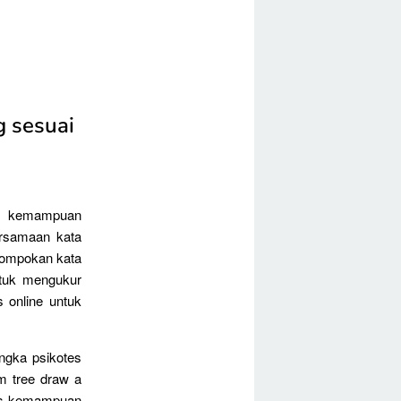
g sesuai
ui kemampuan
ersamaan kata
lompokan kata
ntuk mengukur
 online untuk
angka psikotes
m tree draw a
tes kemampuan