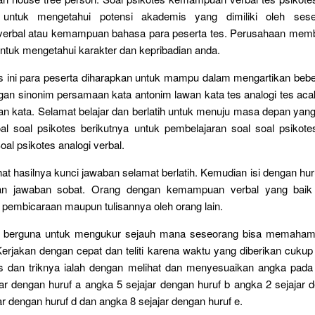
u untuk mengetahui potensi akademis yang dimiliki oleh ses
rbal atau kemampuan bahasa para peserta tes. Perusahaan memb
untuk mengetahui karakter dan kepribadian anda.
s ini para peserta diharapkan untuk mampu dalam mengartikan bebe
gan sinonim persamaan kata antonim lawan kata tes analogi tes aca
n kata. Selamat belajar dan berlatih untuk menuju masa depan yang
al soal psikotes berikutnya untuk pembelajaran soal soal psikote
 Soal psikotes analogi verbal.
hat hasilnya kunci jawaban selamat berlatih. Kemudian isi dengan hur
ihan jawaban sobat. Orang dengan kemampuan verbal yang bai
 pembicaraan maupun tulisannya oleh orang lain.
ni berguna untuk mengukur sejauh mana seseorang bisa memahami
Kerjakan dengan cepat dan teliti karena waktu yang diberikan cukup 
ps dan triknya ialah dengan melihat dan menyesuaikan angka pada 
ar dengan huruf a angka 5 sejajar dengan huruf b angka 2 sejajar 
ar dengan huruf d dan angka 8 sejajar dengan huruf e.