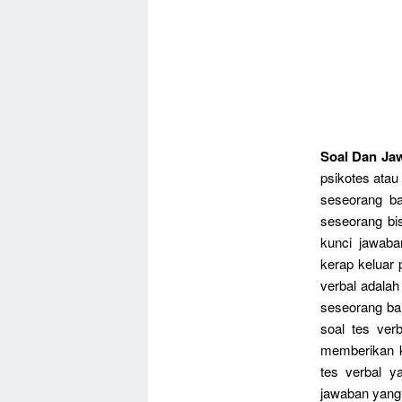
Soal Dan Jaw
psikotes ata
seseorang ba
seseorang bi
kunci jawab
kerap keluar
verbal adala
seseorang bai
soal tes ver
memberikan k
tes verbal y
jawaban yang 