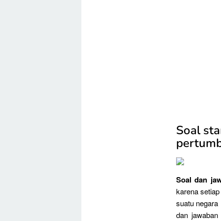
Soal st
pertumb
Soal dan ja
karena setia
suatu negara h
dan jawaban 