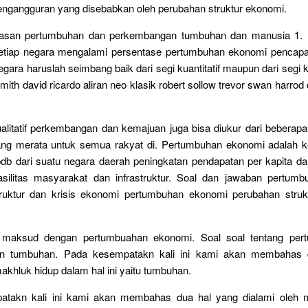
ngangguran yang disebabkan oleh perubahan struktur ekonomi.
asan pertumbuhan dan perkembangan tumbuhan dan manusia 1. 
etiap negara mengalami persentase pertumbuhan ekonomi pencapa
gara haruslah seimbang baik dari segi kuantitatif maupun dari segi kua
ith david ricardo aliran neo klasik robert sollow trevor swan harrod
alitatif perkembangan dan kemajuan juga bisa diukur dari beberapa 
ang merata untuk semua rakyat di. Pertumbuhan ekonomi adalah k
pdb dari suatu negara daerah peningkatan pendapatan per kapita da
asilitas masyarakat dan infrastruktur. Soal dan jawaban pertum
ruktur dan krisis ekonomi pertumbuhan ekonomi perubahan strukt
 maksud dengan pertumbuahan ekonomi. Soal soal tentang per
n tumbuhan. Pada kesempatakn kali ini kami akan membahas 
makhluk hidup dalam hal ini yaitu tumbuhan.
takn kali ini kami akan membahas dua hal yang dialami oleh 