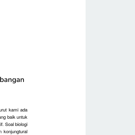
mbangan
urut kami ada
ng baik untuk
f. Soal biologi
 konjungtural