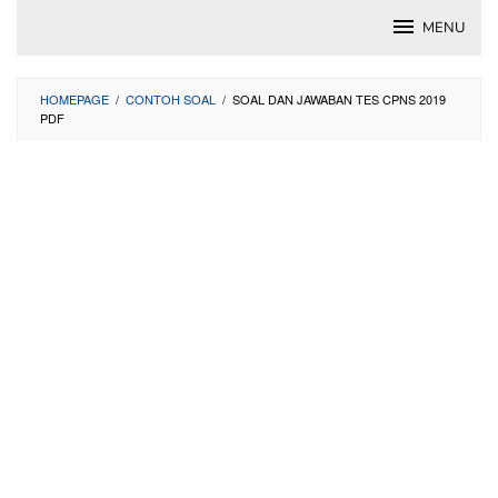
Skip
MENU
to
content
HOMEPAGE
/
CONTOH SOAL
/
SOAL DAN JAWABAN TES CPNS 2019
PDF