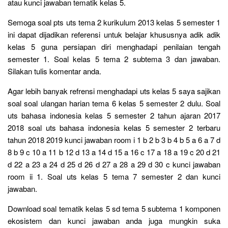
atau kunci jawaban tematik kelas 5.
Semoga soal pts uts tema 2 kurikulum 2013 kelas 5 semester 1
ini dapat dijadikan referensi untuk belajar khususnya adik adik
kelas 5 guna persiapan diri menghadapi penilaian tengah
semester 1. Soal kelas 5 tema 2 subtema 3 dan jawaban.
Silakan tulis komentar anda.
Agar lebih banyak refrensi menghadapi uts kelas 5 saya sajikan
soal soal ulangan harian tema 6 kelas 5 semester 2 dulu. Soal
uts bahasa indonesia kelas 5 semester 2 tahun ajaran 2017
2018 soal uts bahasa indonesia kelas 5 semester 2 terbaru
tahun 2018 2019 kunci jawaban room i 1 b 2 b 3 b 4 b 5 a 6 a 7 d
8 b 9 c 10 a 11 b 12 d 13 a 14 d 15 a 16 c 17 a 18 a 19 c 20 d 21
d 22 a 23 a 24 d 25 d 26 d 27 a 28 a 29 d 30 c kunci jawaban
room ii 1. Soal uts kelas 5 tema 7 semester 2 dan kunci
jawaban.
Download soal tematik kelas 5 sd tema 5 subtema 1 komponen
ekosistem dan kunci jawaban anda juga mungkin suka