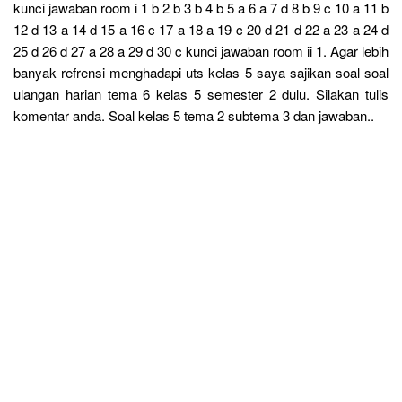
kunci jawaban room i 1 b 2 b 3 b 4 b 5 a 6 a 7 d 8 b 9 c 10 a 11 b
12 d 13 a 14 d 15 a 16 c 17 a 18 a 19 c 20 d 21 d 22 a 23 a 24 d
25 d 26 d 27 a 28 a 29 d 30 c kunci jawaban room ii 1. Agar lebih
banyak refrensi menghadapi uts kelas 5 saya sajikan soal soal
ulangan harian tema 6 kelas 5 semester 2 dulu. Silakan tulis
komentar anda. Soal kelas 5 tema 2 subtema 3 dan jawaban..