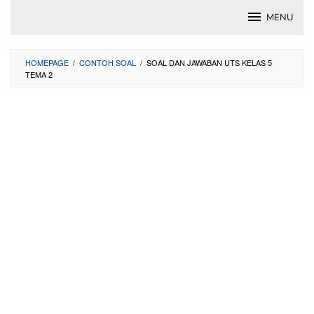
Skip
MENU
to
content
HOMEPAGE
/
CONTOH SOAL
/
SOAL DAN JAWABAN UTS KELAS 5
TEMA 2