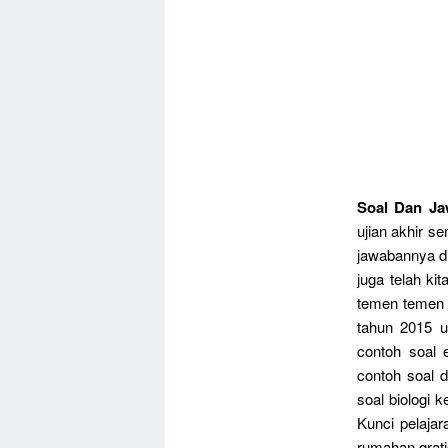
Soal Dan Ja
ujian akhir s
jawabannya di
juga telah ki
temen temen 
tahun 2015 u
contoh soal 
contoh soal 
soal biologi k
Kunci pelajar
rumahan grati