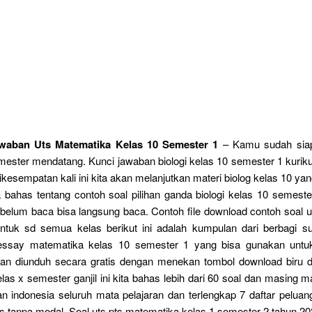
waban Uts Matematika Kelas 10 Semester 1
– Kamu sudah sia
emester mendatang. Kunci jawaban biologi kelas 10 semester 1 kuri
kesempatan kali ini kita akan melanjutkan materi biolog kelas 10 y
ta bahas tentang contoh soal pilihan ganda biologi kelas 10 semest
belum baca bisa langsung baca. Contoh file download contoh soal u
ntuk sd semua kelas berikut ini adalah kumpulan dari berbagi s
essay matematika kelas 10 semester 1 yang bisa gunakan untuk
dan diunduh secara gratis dengan menekan tombol download biru di
elas x semester ganjil ini kita bahas lebih dari 60 soal dan masing m
an indonesia seluruh mata pelajaran dan terlengkap 7 daftar peluang
s tanpa modal. Soal uts pts matematika kelas 1 semester 2 tahun 20