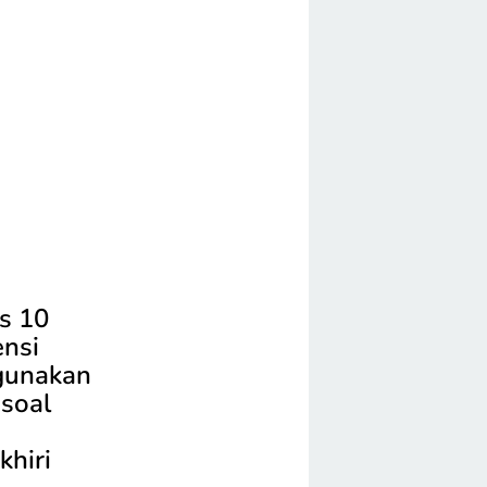
s 10
ensi
igunakan
 soal
khiri