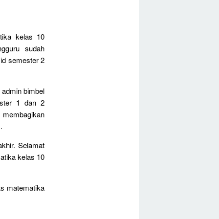
tika kelas 10
ngguru sudah
id semester 2
8 admin bimbel
ester 1 dan 2
an membagikan
.
akhir. Selamat
atika kelas 10
pts matematika