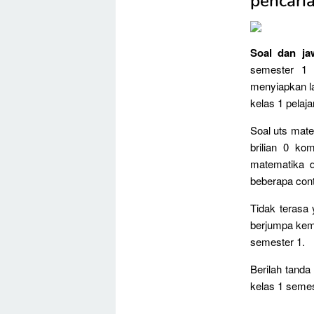
pencaria
Soal dan ja
semester 1 
menyiapkan l
kelas 1 pelaj
Soal uts mate
brilian 0 ko
matematika d
beberapa conto
Tidak terasa 
berjumpa kemb
semester 1.
Berilah tanda
kelas 1 semes