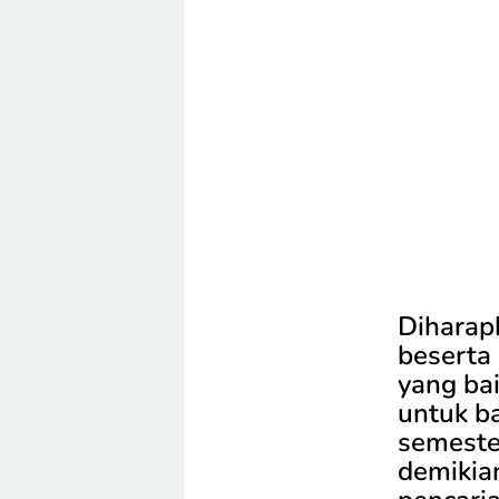
Diharap
beserta 
yang ba
untuk ba
semeste
demikia