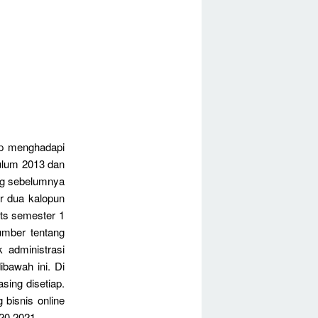
p menghadapi
kulum 2013 dan
ang sebelumnya
er dua kalopun
ts semester 1
umber tentang
 administrasi
bawah ini. Di
asing disetiap.
 bisnis online
20 2021..