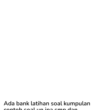
Ada bank latihan soal kumpulan
contoh soal un ipa smp dan