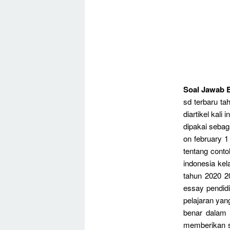
Soal Jawab B
sd terbaru ta
diartikel kal
dipakai sebag
on february 
tentang conto
indonesia ke
tahun 2020 2
essay pendid
pelajaran ya
benar dalam 
memberikan s