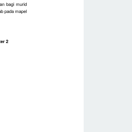
an bagi murid
wab pada mapel
er 2