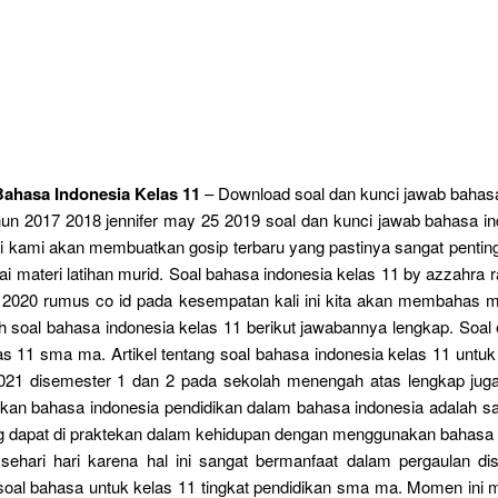
ahasa Indonesia Kelas 11
– Download soal dan kunci jawab bahasa
hun 2017 2018 jennifer may 25 2019 soal dan kunci jawab bahasa i
i ini kami akan membuatkan gosip terbaru yang pastinya sangat penti
ai materi latihan murid. Soal bahasa indonesia kelas 11 by azzahra
1 2020 rumus co id pada kesempatan kali ini kita akan membahas m
h soal bahasa indonesia kelas 11 berikut jawabannya lengkap. Soa
las 11 sma ma. Artikel tentang soal bahasa indonesia kelas 11 unt
021 disemester 1 dan 2 pada sekolah menengah atas lengkap juga
ikan bahasa indonesia pendidikan dalam bahasa indonesia adalah sa
ng dapat di praktekan dalam kehidupan dengan menggunakan bahasa 
sehari hari karena hal ini sangat bermanfaat dalam pergaulan di
oal bahasa untuk kelas 11 tingkat pendidikan sma ma. Momen ini m