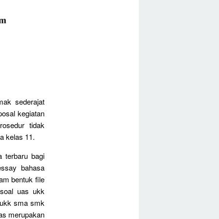
ak sederajat
oposal kegiatan
osedur tidak
a kelas 11.
 terbaru bagi
essay bahasa
am bentuk file
soal uas ukk
s ukk sma smk
 pas merupakan