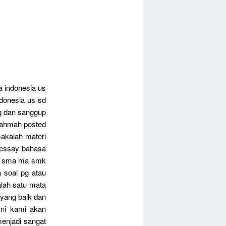
 indonesia us
ndonesia us sd
ng dan sanggup
 rahmah posted
akalah materi
l essay bahasa
uk sma ma smk
 soal pg atau
lah satu mata
yang baik dan
sni kami akan
enjadi sangat