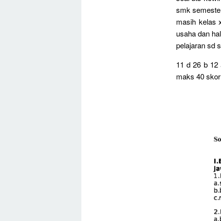
smk semester 
masih kelas 
usaha dan hal
pelajaran sd
11 d 26 b 12 
maks 40 skor n