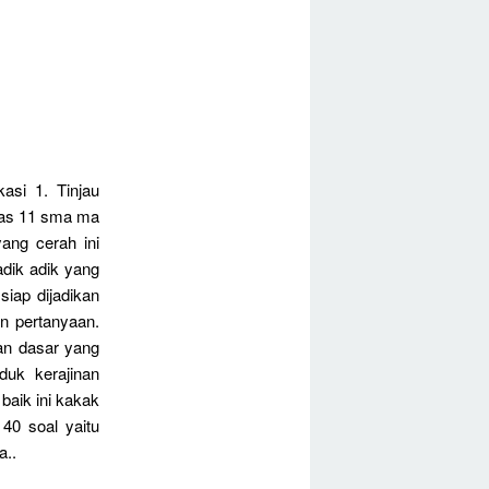
asi 1. Tinjau
las 11 sma ma
ang cerah ini
adik adik yang
iap dijadikan
n pertanyaan.
an dasar yang
uk kerajinan
aik ini kakak
40 soal yaitu
a..