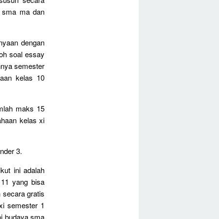
11 sma ma dan
anyaan dengan
oh soal essay
nnya semester
aan kelas 10
umlah maks 15
ahaan kelas xi
nder 3.
kut ini adalah
 11 yang bisa
h secara gratis
xi semester 1
ni budaya sma