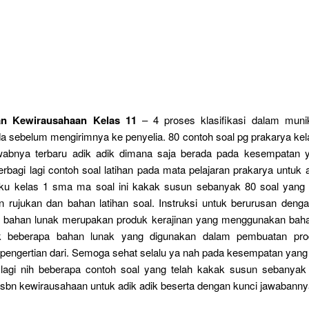
n Kewirausahaan Kelas 11
– 4 proses klasifikasi dalam munik
da sebelum mengirimnya ke penyelia. 80 contoh soal pg prakarya ke
wabnya terbaru adik adik dimana saja berada pada kesempatan y
erbagi lagi contoh soal latihan pada mata pelajaran prakarya untuk 
ku kelas 1 sma ma soal ini kakak susun sebanyak 80 soal yang s
n rujukan dan bahan latihan soal. Instruksi untuk berurusan denga
ri bahan lunak merupakan produk kerajinan yang menggunakan bah
nak beberapa bahan lunak yang digunakan dalam pembuatan prod
engertian dari. Semoga sehat selalu ya nah pada kesempatan yang b
i lagi nih beberapa contoh soal yang telah kakak susun sebanyak 
usbn kewirausahaan untuk adik adik beserta dengan kunci jawabanny