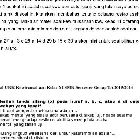
1 berikut ini adalah soal kwu semester ganjil yang telah saya perol
xi smk di soal ini kita akan membahas tentang peluang resiko usah
 hal yang. Makalah materi soal kewirausahaan kwu kelas 11 diterang
 smp atau sma min mts ma dan smk lengkap dengan contoh soal dan
a 27 a 13 e 28 a 14 d 29 b 15 e 30 a skor nilai untuk soal pilihan 
ilai utk.