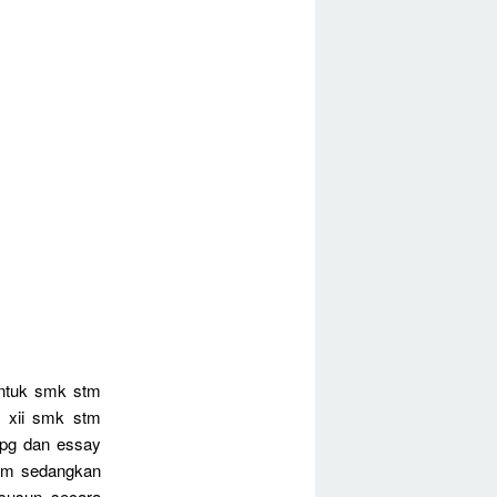
untuk smk stm
s xii smk stm
 pg dan essay
mum sedangkan
isusun secara