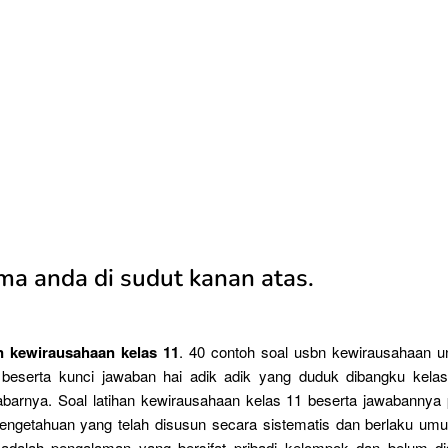
ma anda di sudut kanan atas.
n kewirausahaan kelas 11
. 40 contoh soal usbn kewirausahaan 
 beserta kunci jawaban hai adik adik yang duduk dibangku kela
barnya. Soal latihan kewirausahaan kelas 11 beserta jawabannya
pengetahuan yang telah disusun secara sistematis dan berlaku u
adalah pengalaman yang bersifat pribadi kelompok dan belum d