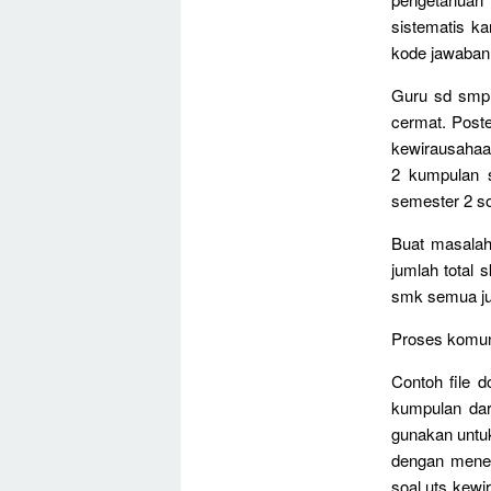
sistematis k
kode jawaban
Guru sd smp 
cermat. Post
kewirausahaa
2 kumpulan 
semester 2 so
Buat masalah
jumlah total 
smk semua ju
Proses komuni
Contoh file d
kumpulan dar
gunakan untuk 
dengan menek
soal uts kew