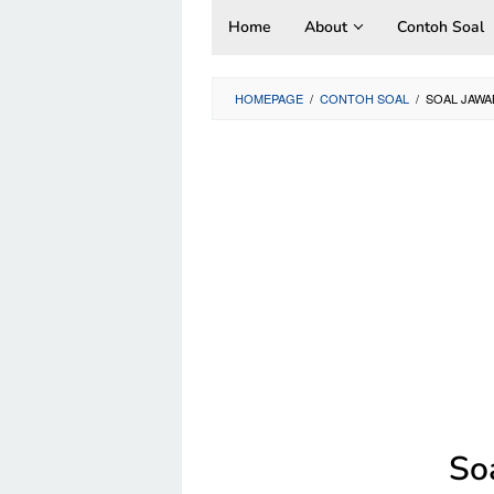
Skip
Home
About
Contoh Soal
to
content
HOMEPAGE
/
CONTOH SOAL
/
SOAL JAWA
So