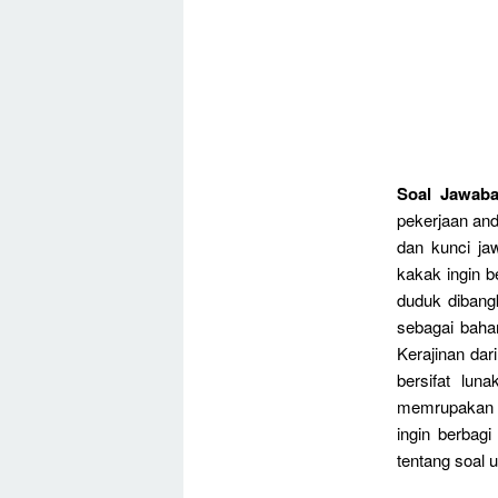
Soal Jawaba
pekerjaan an
dan kunci ja
kakak ingin b
duduk dibang
sebagai baha
Kerajinan da
bersifat lu
memrupakan p
ingin berbag
tentang soal 