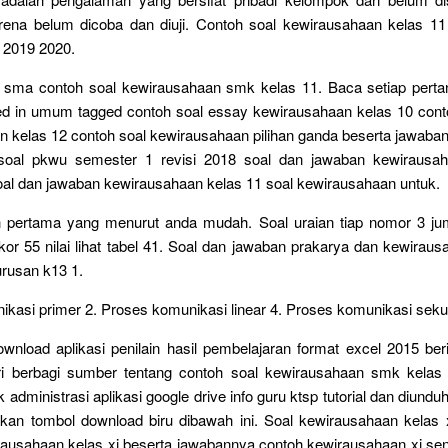
arena belum dicoba dan diuji. Contoh soal kewirausahaan kelas 
 2019 2020.
sma contoh soal kewirausahaan smk kelas 11. Baca setiap pert
ed in umum tagged contoh soal essay kewirausahaan kelas 10 cont
n kelas 12 contoh soal kewirausahaan pilihan ganda beserta jawaba
soal pkwu semester 1 revisi 2018 soal dan jawaban kewirausah
al dan jawaban kewirausahaan kelas 11 soal kewirausahaan untuk.
 pertama yang menurut anda mudah. Soal uraian tiap nomor 3 j
skor 55 nilai lihat tabel 41. Soal dan jawaban prakarya dan kewiraus
rusan k13 1.
kasi primer 2. Proses komunikasi linear 4. Proses komunikasi seku
ownload aplikasi penilain hasil pembelajaran format excel 2015 beri
i berbagi sumber tentang contoh soal kewirausahaan smk kelas
administrasi aplikasi google drive info guru ktsp tutorial dan diundu
an tombol download biru dibawah ini. Soal kewirausahaan kelas 
irausahaan kelas xi beserta jawabannya contoh kewirausahaan xi se