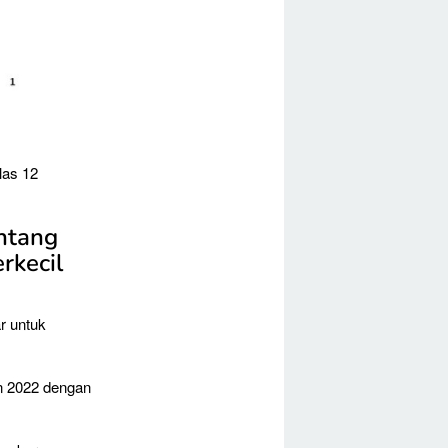
las 12
ntang
rkecil
ar untuk
n 2022 dengan