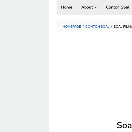
Skip
Home
About
Contoh Soal
to
content
HOMEPAGE
/
CONTOH SOAL
/
SOAL PILI
Soa