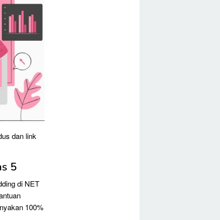
us dan link
as 5
dding di NET
antuan
tanyakan 100%