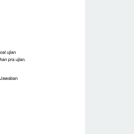
al ujian
an pra ujian.
n Jawaban