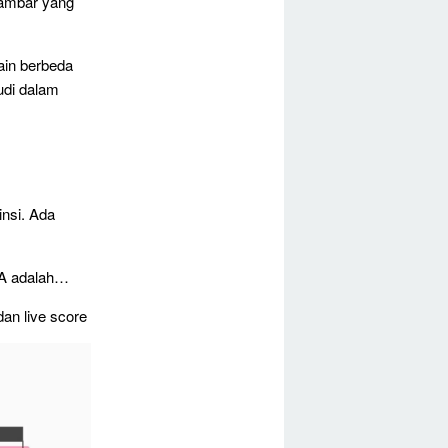
gambar yang
ain berbeda
udi dalam
insi. Ada
f A adalah…
dan live score