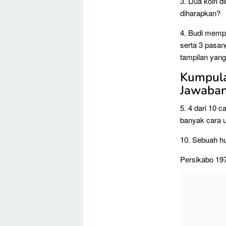
3. Dua koin d
diharapkan?
4. Budi memp
serta 3 pasa
tampilan yan
Kumpula
Jawaban
5. 4 dari 10 c
banyak cara 
10. Sebuah hu
Persikabo 1973