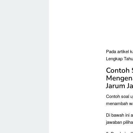
Pada artikel 
Lengkap Tahu
Contoh 
Mengena
Jarum J
Contoh soal uj
menambah wa
Di bawah ini
jawaban pilih