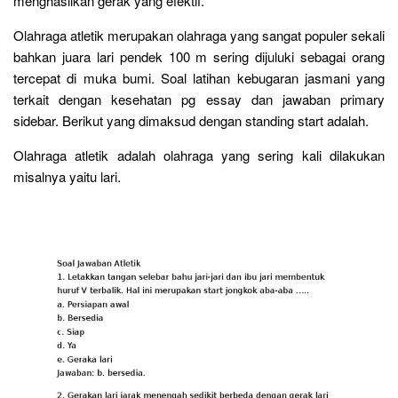
menghasilkan gerak yang efektif.
Olahraga atletik merupakan olahraga yang sangat populer sekali
bahkan juara lari pendek 100 m sering dijuluki sebagai orang
tercepat di muka bumi. Soal latihan kebugaran jasmani yang
terkait dengan kesehatan pg essay dan jawaban primary
sidebar. Berikut yang dimaksud dengan standing start adalah.
Olahraga atletik adalah olahraga yang sering kali dilakukan
misalnya yaitu lari.