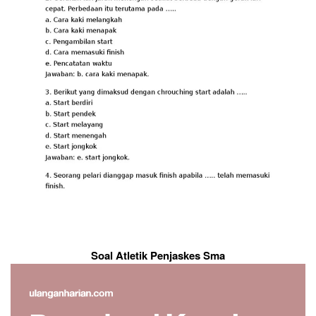
Soal Atletik Penjaskes Sma