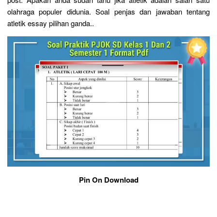
olahraga populer didunia. Soal penjas dan jawaban tentang
atletik essay pilihan ganda..
Pin On Download