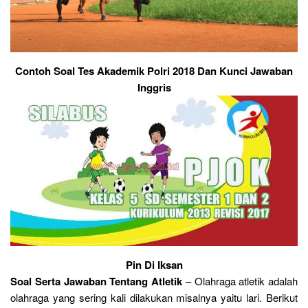
Contoh Soal Tes Akademik Polri 2018 Dan Kunci Jawaban
Inggris
Pin Di Iksan
Soal Serta Jawaban Tentang Atletik
– Olahraga atletik adalah
olahraga yang sering kali dilakukan misalnya yaitu lari. Berikut