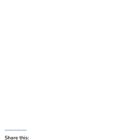
Share this: