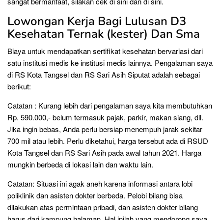
sangat bermanfaat, silakan cek di sini dan di sini.
Lowongan Kerja Bagi Lulusan D3
Kesehatan Ternak (kester) Dan Sma
Biaya untuk mendapatkan sertifikat kesehatan bervariasi dari
satu institusi medis ke institusi medis lainnya. Pengalaman saya
di RS Kota Tangsel dan RS Sari Asih Siputat adalah sebagai
berikut:
Catatan : Kurang lebih dari pengalaman saya kita membutuhkan
Rp. 590.000,- belum termasuk pajak, parkir, makan siang, dll.
Jika ingin bebas, Anda perlu bersiap menempuh jarak sekitar
700 mil atau lebih. Perlu diketahui, harga tersebut ada di RSUD
Kota Tangsel dan RS Sari Asih pada awal tahun 2021. Harga
mungkin berbeda di lokasi lain dan waktu lain.
Catatan: Situasi ini agak aneh karena informasi antara lobi
poliklinik dan asisten dokter berbeda. Pelobi bilang bisa
dilakukan atas permintaan pribadi, dan asisten dokter bilang
harus dari kampung halaman. Hal inilah yang mendorong saya