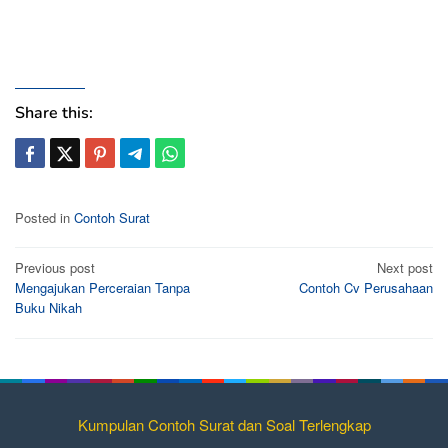
Share this:
Posted in
Contoh Surat
Post
Previous post
Next post
Mengajukan Perceraian Tanpa
Contoh Cv Perusahaan
navigation
Buku Nikah
Kumpulan Contoh Surat dan Soal Terlengkap