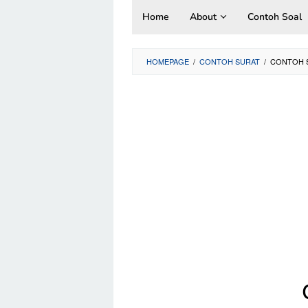
Skip
Home
About
Contoh Soal
to
content
HOMEPAGE
/
CONTOH SURAT
/
CONTOH S