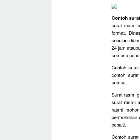
Contoh surat
surat rasmi b
format. Dina
sebulan diben
24 jam ataupu
semasa pener
Contoh surat
contoh surat
semua.
Surat rasmi g
surat rasmi a
rasmi mohon 
permohonan s
penalti.
Contoh surat 