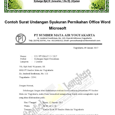
Contoh Surat Undangan Syukuran Pernikahan Office Word
Microsoft