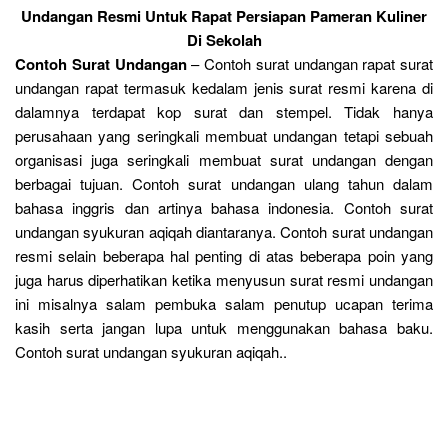
Undangan Resmi Untuk Rapat Persiapan Pameran Kuliner
Di Sekolah
Contoh Surat Undangan
– Contoh surat undangan rapat surat
undangan rapat termasuk kedalam jenis surat resmi karena di
dalamnya terdapat kop surat dan stempel. Tidak hanya
perusahaan yang seringkali membuat undangan tetapi sebuah
organisasi juga seringkali membuat surat undangan dengan
berbagai tujuan. Contoh surat undangan ulang tahun dalam
bahasa inggris dan artinya bahasa indonesia. Contoh surat
undangan syukuran aqiqah diantaranya. Contoh surat undangan
resmi selain beberapa hal penting di atas beberapa poin yang
juga harus diperhatikan ketika menyusun surat resmi undangan
ini misalnya salam pembuka salam penutup ucapan terima
kasih serta jangan lupa untuk menggunakan bahasa baku.
Contoh surat undangan syukuran aqiqah..