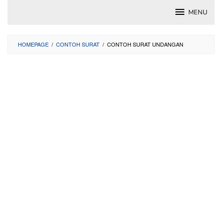
Skip
MENU
to
content
HOMEPAGE
/
CONTOH SURAT
/
CONTOH SURAT UNDANGAN