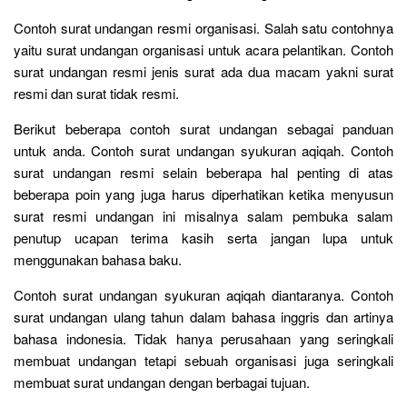
Contoh surat undangan resmi organisasi. Salah satu contohnya
yaitu surat undangan organisasi untuk acara pelantikan. Contoh
surat undangan resmi jenis surat ada dua macam yakni surat
resmi dan surat tidak resmi.
Berikut beberapa contoh surat undangan sebagai panduan
untuk anda. Contoh surat undangan syukuran aqiqah. Contoh
surat undangan resmi selain beberapa hal penting di atas
beberapa poin yang juga harus diperhatikan ketika menyusun
surat resmi undangan ini misalnya salam pembuka salam
penutup ucapan terima kasih serta jangan lupa untuk
menggunakan bahasa baku.
Contoh surat undangan syukuran aqiqah diantaranya. Contoh
surat undangan ulang tahun dalam bahasa inggris dan artinya
bahasa indonesia. Tidak hanya perusahaan yang seringkali
membuat undangan tetapi sebuah organisasi juga seringkali
membuat surat undangan dengan berbagai tujuan.