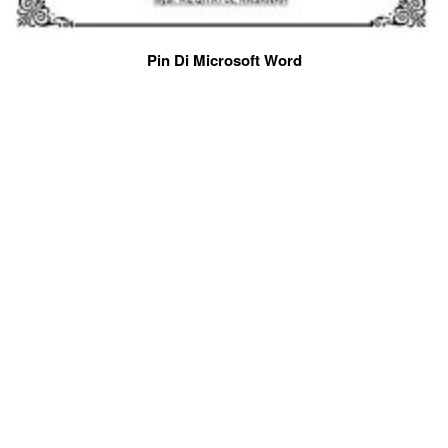
Pin Di Microsoft Word