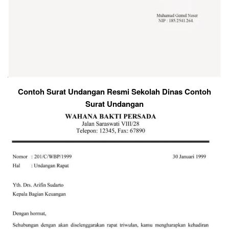
Contoh Surat Undangan Resmi Sekolah Dinas Contoh
Surat Undangan