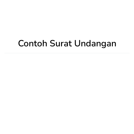
Contoh Surat Undangan