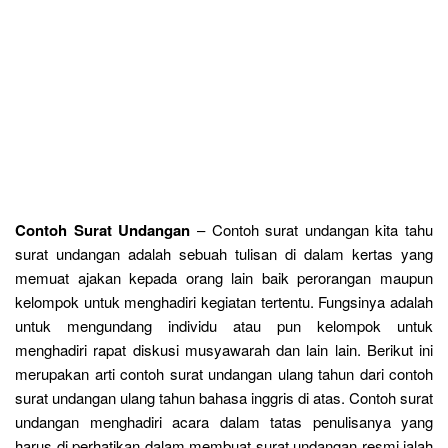
Contoh Surat Undangan
– Contoh surat undangan kita tahu
surat undangan adalah sebuah tulisan di dalam kertas yang
memuat ajakan kepada orang lain baik perorangan maupun
kelompok untuk menghadiri kegiatan tertentu. Fungsinya adalah
untuk mengundang individu atau pun kelompok untuk
menghadiri rapat diskusi musyawarah dan lain lain. Berikut ini
merupakan arti contoh surat undangan ulang tahun dari contoh
surat undangan ulang tahun bahasa inggris di atas. Contoh surat
undangan menghadiri acara dalam tatas penulisanya yang
harus di perhatikan dalam membuat surat undangan resmi ialah