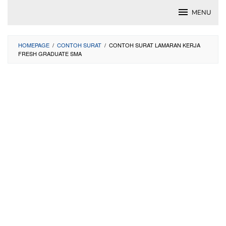
Skip
MENU
to
content
HOMEPAGE
/
CONTOH SURAT
/
CONTOH SURAT LAMARAN KERJA
FRESH GRADUATE SMA