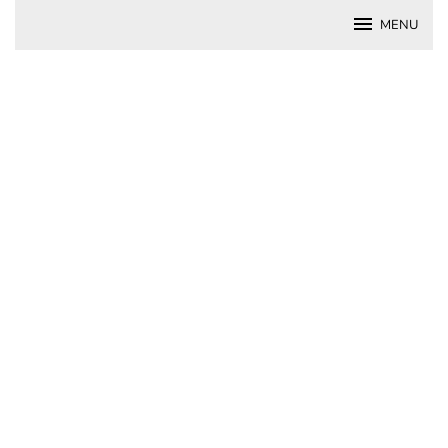
Skip
MENU
to
content