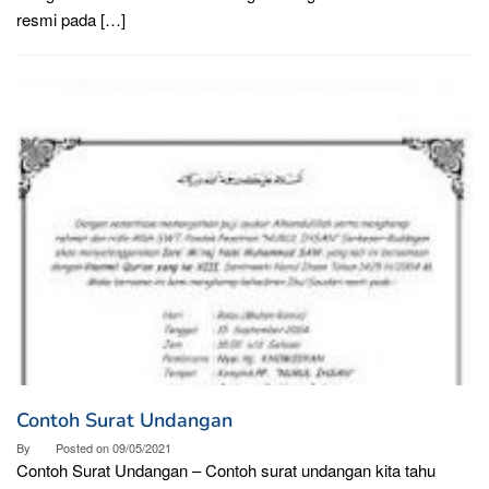
resmi pada […]
Contoh Surat Undangan
By
Posted on
09/05/2021
Contoh Surat Undangan – Contoh surat undangan kita tahu